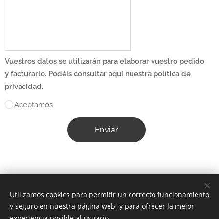
Vuestros datos se utilizarán para elaborar vuestro pedido
y facturarlo. Podéis consultar aquí nuestra política de
privacidad.
Aceptamos
Enviar
Información sobre cookies
.
Términos y condiciones.
Legal y
Utilizamos cookies para permitir un correcto funcionamiento
privacidad.
y seguro en nuestra página web, y para ofrecer la mejor
experiencia posible al usuario.