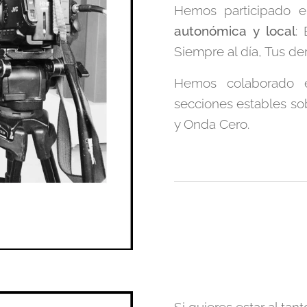
Hemos participado e
autonómica y local
:
Siempre al día, Tus d
Hemos colaborado e
secciones estables so
y Onda Cero.
Si quieres estar al ta