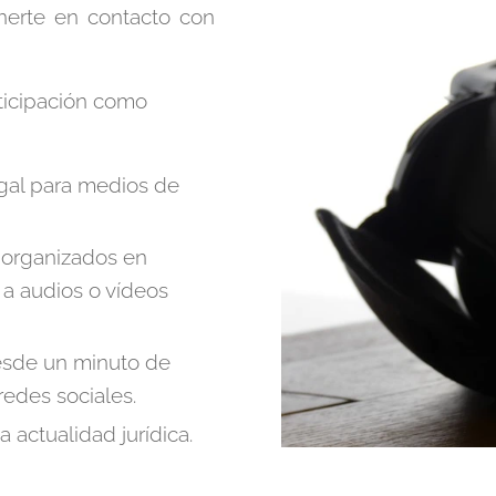
nerte en contacto con
rticipación como
egal para medios de
 organizados en
 a audios o vídeos
esde un minuto de
redes sociales.
la actualidad jurídica.