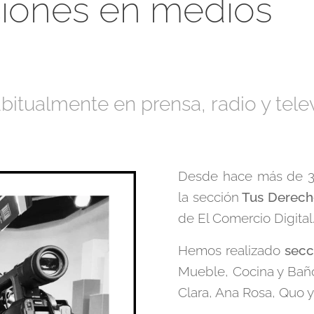
iones en medios
tualmente en prensa, radio y telev
Desde hace más de 
la sección
Tus Derec
de El Comercio Digital
Hemos realizado
secc
Mueble, Cocina y Baño
Clara, Ana Rosa, Quo y