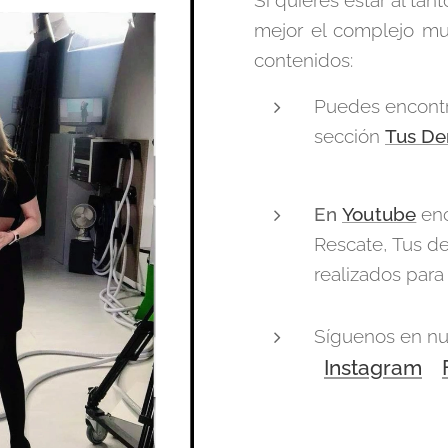
mejor el complejo mu
contenidos:
Puedes encontr
sección
Tus De
En
Youtube
en
Rescate, Tus de
realizados para
Síguenos en nue
Instagram