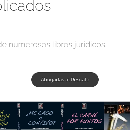
blicados
 numerosos libros jurídicos.
Abogadas al Rescate