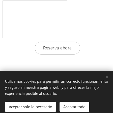
Reserva ahora
Información sobre cookies
.
Términos y condiciones.
Legal y
Utilizamos cookies para permitir un correcto funcionamiento
privacidad.
y seguro en nuestra página web, y para ofrecer la mejor
experiencia posible al usuario.
CuervoAlfageme, Todos los derechos reservados 2025.
Aceptar solo lo necesario
Aceptar todo
Cookies