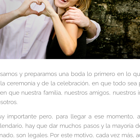
sarnos y preparamos una boda lo primero en lo q
 la ceremonia y de la celebración, en que todo sea
n que nuestra familia, nuestros amigos, nuestros in
sotros.
uy importante pero, para llegar a ese momento, 
alendario, hay que dar muchos pasos y la mayoría d
ado, son legales. Por este motivo, cada vez más, 