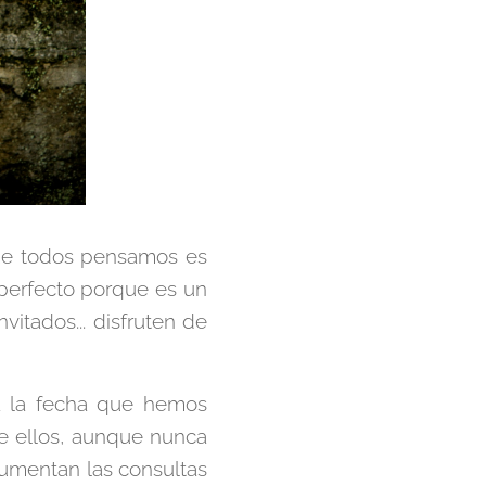
ue todos pensamos es
 perfecto porque es un
vitados... disfruten de
a la fecha que hemos
e ellos, aunque nunca
aumentan las consultas