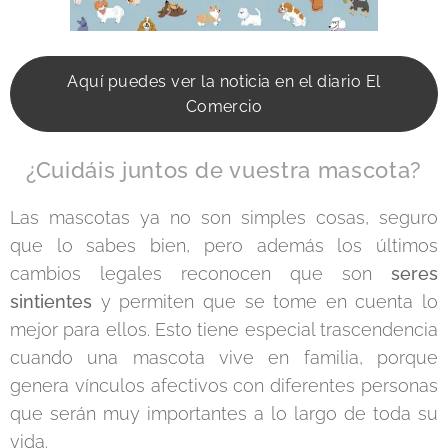
Aquí puedes ver la noticia en el diario El
Comercio
¿Cuidáis juntos de vuestra mascota?
Las mascotas ya no son simples cosas, seguro
que lo sabes bien, pero además los últimos
cambios legales reconocen que son
seres
sintientes
y permiten que se tome en cuenta lo
mejor para ellos. Esto tiene especial trascendencia
cuando una mascota vive en familia, porque
genera vínculos afectivos con diferentes personas
que serán muy importantes a lo largo de toda su
vida.